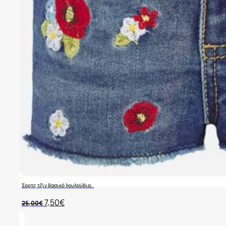
Σορτς τζιν βασικό λουλούδια..
Original
Η
7,50
€
25,00
€
price
τρέχουσα
was:
τιμή