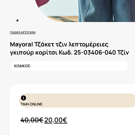
ΠΑΙΔΙΚΆ ΜΠΟΥΦΆΝ
Mayoral Τζάκετ τζιν λεπτομέρειες
γκιπούρ κορίτσι Κωδ. 25-03406-040 Τζίν
ΚΩΔΙΚΟΣ:
ΤΙΜΗ ONLINE:
Original
Η
40,00
€
20,00
€
price
τρέχουσα