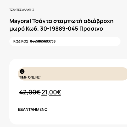
ΤΣΆΝΤΕΣ ΑΛΛΑΓΉΣ
Mayoral Τσάντα σταμπωτή αδιάβροχη
μωρό Κωδ. 30-19889-045 Πράσινο
ΚΩΔΙΚΟΣ:
8445865693738
ΤΙΜΗ ONLINE:
Original
Η
42,00
€
21,00
€
price
τρέχουσα
was:
τιμή
ΕΞΑΝΤΛΗΜΈΝΟ
42,00€.
είναι:
21,00€.