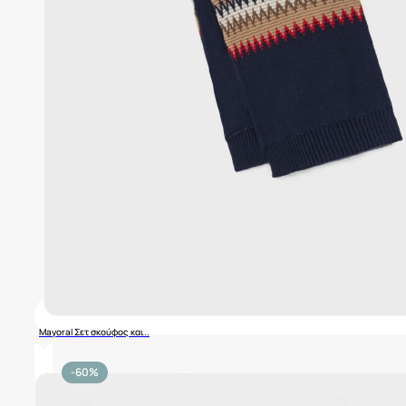
Mayoral Σετ σκούφος και..
-60%