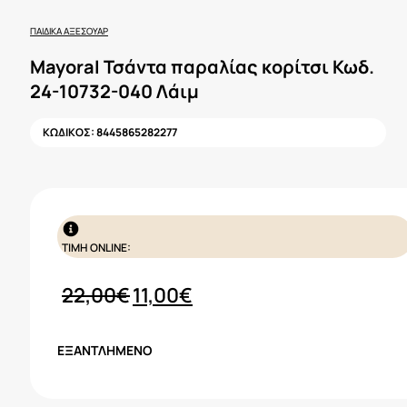
ΠΑΙΔΙΚΆ ΑΞΕΣΟΥΆΡ
Mayoral Τσάντα παραλίας κορίτσι Κωδ.
24-10732-040 Λάιμ
ΚΩΔΙΚΟΣ:
8445865282277
ΤΙΜΗ ONLINE:
Original
Η
22,00
€
11,00
€
price
τρέχουσα
was:
τιμή
ΕΞΑΝΤΛΗΜΈΝΟ
22,00€.
είναι:
11,00€.