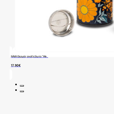
NAVA Θερμός ανοξείδωτο “We..
17,90
€