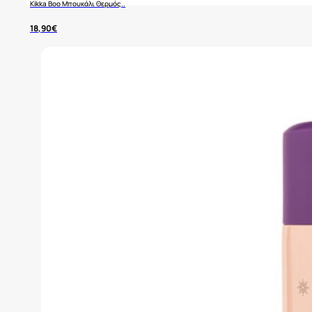
Kikka Boo Μπουκάλι Θερμός..
18,90
€