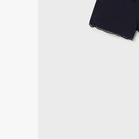
Αξεσουάρ Αυτοκινήτου