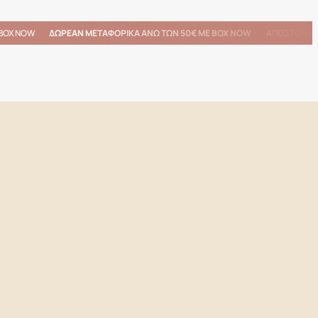
ΣΤΟΛΗ ΜΕ BOX NOW
ΔΩΡΕΑΝ ΜΕΤΑΦΟΡΙΚΑ ΑΝΩ ΤΩΝ 50€ ΜΕ BOX NOW
Α
Παιδικά Μπουφάν
Παιδικά Μποτάκια & Μπότες
Παιδικά Μαγιό
Παιδικές Εσπαντρίγιες
Παιδικές Ζακέτες
Παιδικές Σαγιονάρες
Παιδικά Κολάν
Παιδικές Πιτζάμες
Παιδικές Φούστες
Παιδικά Αξεσουάρ