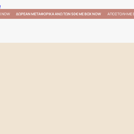
ο
ΟΛΗ ΜΕ BOX NOW
ΔΩΡΕΑΝ ΜΕΤΑΦΟΡΙΚΑ ΑΝΩ ΤΩΝ 50€ ΜΕ BOX NOW
ΑΠΟ
Βόλτα & Μετακίνηση
Μπάνιο & Περιποίηση
Παιδικά Φορέματα
Παιδικά Μοκασίνια
Παιδικές Φόρμες
Παπούτσια Αγκαλιάς
Φαγητό & Θηλασμός
Παιδικές Σαλοπέτες
Παιδικές Παντόφλες
Παιχνίδι & Ανάπτυξη
Παιδικά Σορτς & Βερμούδες
Παιδικές Κάλτσες
Βρεφικά Ρούχα & Παπούτσια
Παιδικά Πουκάμισα
Βρεφικό Δωμάτιο
Παιδικά Ισοθερμικά
Παιδικές Τσάντες
Παιδικό Δωμάτιο