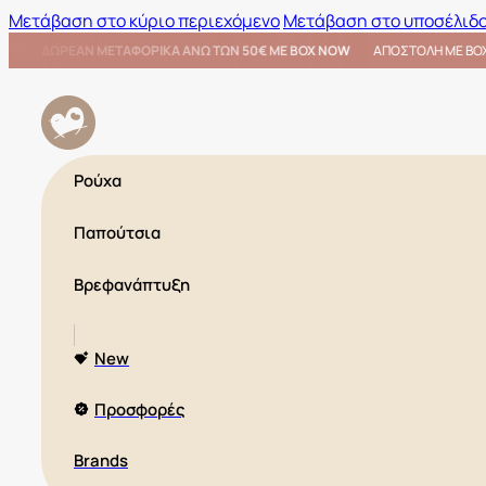
Μετάβαση στο κύριο περιεχόμενο
Μετάβαση στο υποσέλιδ
Η ΜΕ BOX NOW
ΔΩΡΕΑΝ ΜΕΤΑΦΟΡΙΚΑ ΑΝΩ ΤΩΝ 50€ ΜΕ BOX NOW
ΑΠΟΣΤ
ΚΑΤΗΓΟΡΙΕΣ
ΚΑΤΗΓΟΡΙΕΣ
Ρούχα
Παιδικά Σετ Ρούχων
Παιδικά Sneakers
Παπούτσια
Παιδικές Μπλούζες
Παιδικά Πέδιλα
Παιδικά Παντελόνια
Παιδικές Μπαλαρίνες
Βρεφανάπτυξη
Παιδικά Πουλόβερ
Παιδικά Εσώρουχα
New
Παιδικά Φούτερ
Παιδικά Καλσόν
Προσφορές
Παιδικά Μπουρνούζια
Brands