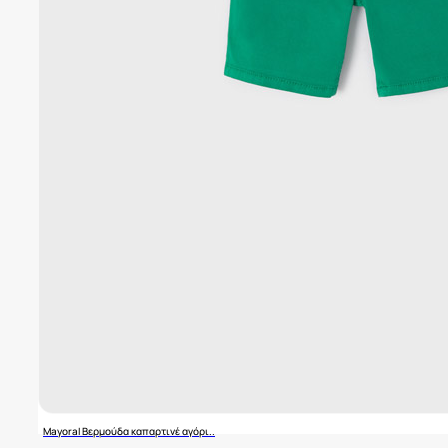
Mayoral Βερμούδα καπαρτινέ αγόρι..