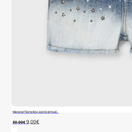
Mayoral Παντελόνι κοντό απλικέ..
Original
Η
9,00
€
30,00
€
price
τρέχουσα
was:
τιμή