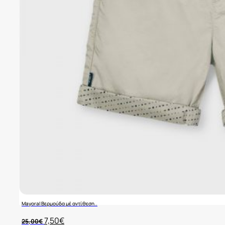
Mayoral Βερμούδα μέ αντίθεση..
Original
Η
7,50
€
25,00
€