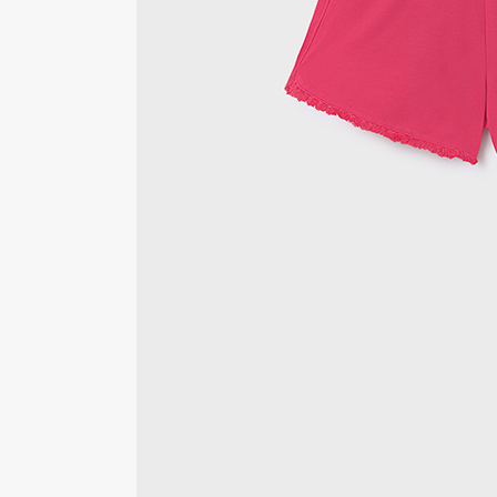
Αξεσουάρ Αυτοκινήτου