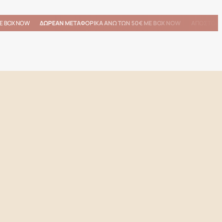
ΠΟΣΤΟΛΗ ΜΕ BOX NOW
ΔΩΡΕΑΝ ΜΕΤΑΦΟΡΙΚΑ ΑΝΩ ΤΩΝ 50€ ΜΕ BOX NOW
Παιδικά Μπουφάν
Παιδικά Μποτάκια & Μπότες
Παιδικά Μαγιό
Παιδικές Εσπαντρίγιες
Παιδικές Ζακέτες
Παιδικές Σαγιονάρες
Παιδικά Κολάν
Παιδικές Πιτζάμες
Παιδικές Φούστες
Παιδικά Αξεσουάρ