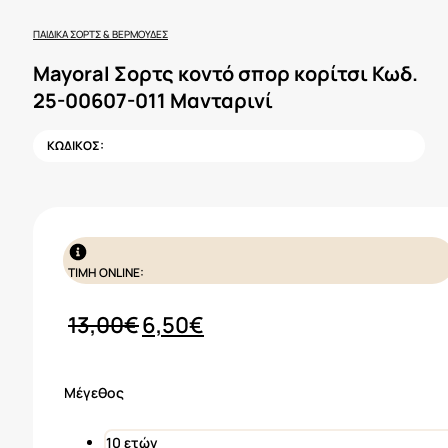
ΠΑΙΔΙΚΆ ΣΟΡΤΣ & ΒΕΡΜΟΎΔΕΣ
Mayoral Σορτς κοντό σπορ κορίτσι Κωδ.
25-00607-011 Μανταρινί
ΚΩΔΙΚΟΣ:
ΤΙΜΗ ONLINE:
Original
Η
13,00
€
6,50
€
price
τρέχουσα
was:
τιμή
Μέγεθος
13,00€.
είναι:
6,50€.
10 ετών