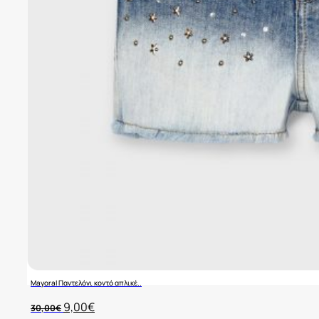
Mayoral Παντελόνι κοντό απλικέ..
Original
Η
9,00
€
30,00
€
price
τρέχουσα