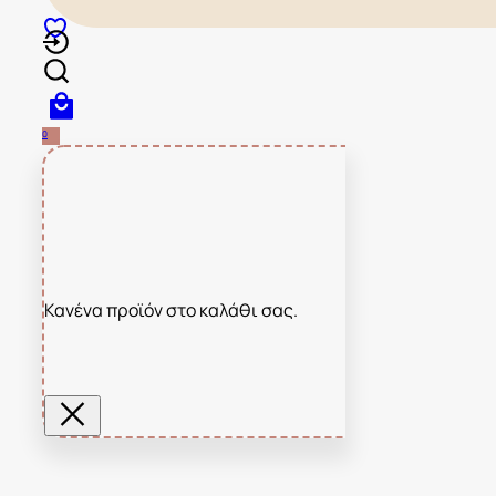
0
Κανένα προϊόν στο καλάθι σας.