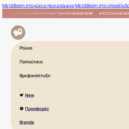
Μετάβαση στο κύριο περιεχόμενο
Μετάβαση στο υποσέλιδ
Η ΜΕ BOX NOW
ΔΩΡΕΑΝ ΜΕΤΑΦΟΡΙΚΑ ΑΝΩ ΤΩΝ 50€ ΜΕ BOX NOW
ΑΠΟΣΤ
ΚΑΤΗΓΟΡΙΕΣ
ΚΑΤΗΓΟΡΙΕΣ
Ρούχα
Παιδικά Σετ Ρούχων
Παιδικά Sneakers
Παπούτσια
Παιδικές Μπλούζες
Παιδικά Πέδιλα
Παιδικά Παντελόνια
Παιδικές Μπαλαρίνες
Βρεφανάπτυξη
Παιδικά Πουλόβερ
Παιδικά Εσώρουχα
New
Παιδικά Φούτερ
Παιδικά Καλσόν
Προσφορές
Παιδικά Μπουρνούζια
Brands