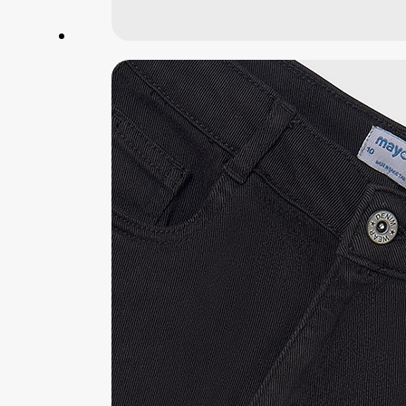
Αξεσουάρ Καροτσιού