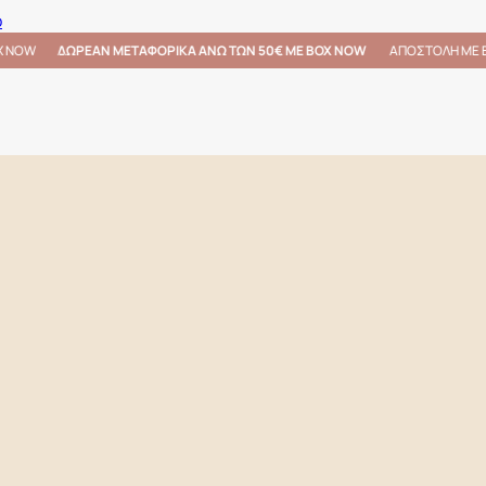
ο
ΟΛΗ ΜΕ BOX NOW
ΔΩΡΕΑΝ ΜΕΤΑΦΟΡΙΚΑ ΑΝΩ ΤΩΝ 50€ ΜΕ BOX NOW
ΑΠΟ
Βόλτα & Μετακίνηση
Μπάνιο & Περιποίηση
Παιδικά Φορέματα
Παιδικά Μοκασίνια
Παιδικές Φόρμες
Παπούτσια Αγκαλιάς
Φαγητό & Θηλασμός
Παιδικές Σαλοπέτες
Παιδικές Παντόφλες
Παιχνίδι & Ανάπτυξη
Παιδικά Σορτς & Βερμούδες
Παιδικές Κάλτσες
Βρεφικά Ρούχα & Παπούτσια
Παιδικά Πουκάμισα
Βρεφικό Δωμάτιο
Παιδικά Ισοθερμικά
Παιδικές Τσάντες
Παιδικό Δωμάτιο