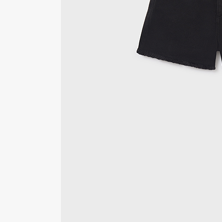
Αξεσουάρ Αυτοκινήτου