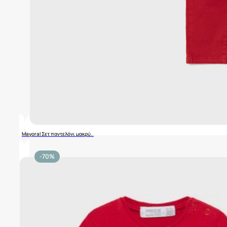
Mayoral Σετ παντελόνι μακρύ..
-70%