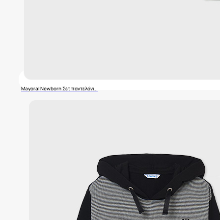
Mayoral Newborn Σετ παντελόνι..