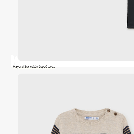
Mayoral Σετ κολάν δερμάτινο..