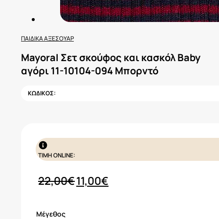
ΠΑΙΔΙΚΆ ΑΞΕΣΟΥΆΡ
Mayoral Σετ σκούφος και κασκόλ Baby
αγόρι 11-10104-094 Μπορντό
ΚΩΔΙΚΟΣ:
Αξεσουάρ Καροτσιού
ΤΙΜΗ ONLINE:
Original
Η
22,00
€
11,00
€
price
τρέχουσα
was:
τιμή
Μέγεθος