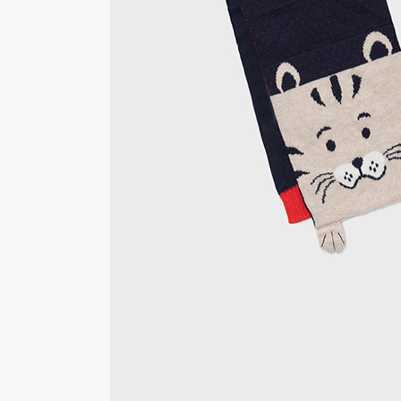
Αξεσουάρ Αυτοκινήτου