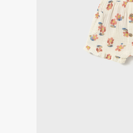
Αξεσουάρ Αυτοκινήτου