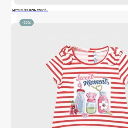
Mayoral Σετ κολάν πλεκτό..
-70%