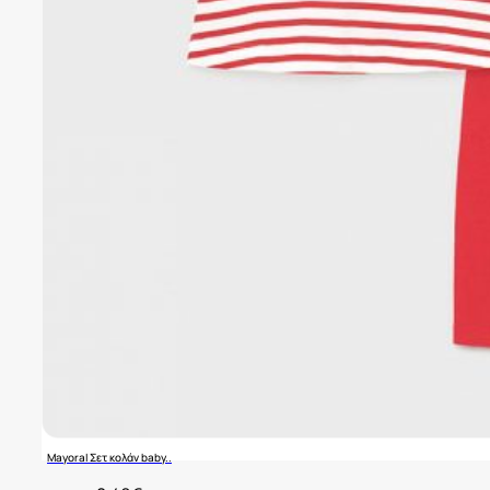
Mayoral Σετ κολάν baby..