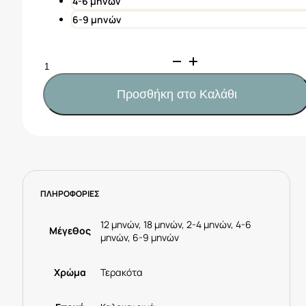
4-6 μηνών
6-9 μηνών
Mayoral
Σετ
παντελόνι
Προσθήκη στο Καλάθι
κοντό
Κωδ.
26-
01277-
042
Τερακότα
ΠΛΗΡΟΦΟΡΙΕΣ
ποσότητα
12 μηνών, 18 μηνών, 2-4 μηνών, 4-6
Μέγεθος
μηνών, 6-9 μηνών
Χρώμα
Τερακότα