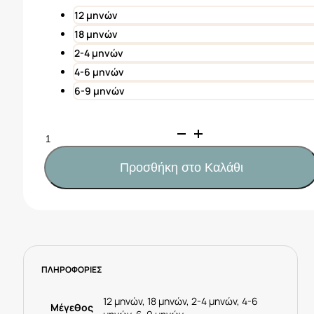
12,50€.
12 μηνών
18 μηνών
2-4 μηνών
4-6 μηνών
6-9 μηνών
Mayoral
Σετ
παντελόνι
Προσθήκη στο Καλάθι
κοντό
και
μπλούζα
ζωάκια
Νεογέννητο
Κωδ.
ΠΛΗΡΟΦΟΡΙΕΣ
25-
01206-
050
12 μηνών, 18 μηνών, 2-4 μηνών, 4-6
Μέγεθος