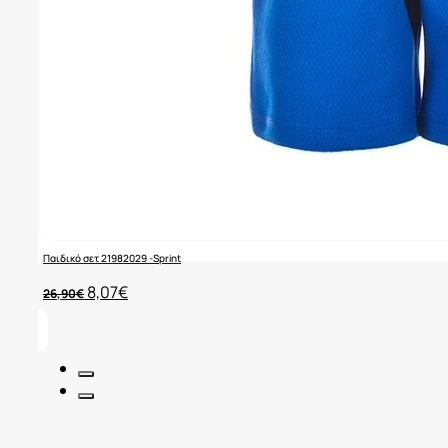
Παιδικό σετ 21982029 -Sprint
Original
Η
8,07
€
26,90
€
price
τρέχουσα
was:
τιμή
26,90€.
είναι:
8,07€.