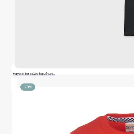
Mayoral Σετ κολάν δερμάτινο..
-70%