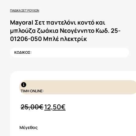
ΠΑΙΔΙΚΆ ΣΕΤ ΡΟΎΧΩΝ
Mayoral Σετ παντελόνι κοντό και
μπλούζα ζωάκια Νεογέννητο Κωδ. 25-
01206-050 Mπλέ ηλεκτρίκ
ΚΩΔΙΚΟΣ:
ΤΙΜΗ ONLINE:
Original
Η
25,00
€
12,50
€
price
τρέχουσα
was:
τιμή
Μέγεθος
25,00€.
είναι: