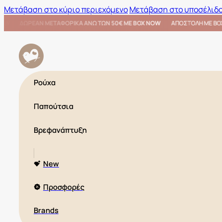
Μετάβαση στο κύριο περιεχόμενο
Μετάβαση στο υποσέλιδ
ΛΗ ΜΕ BOX NOW
ΔΩΡΕΑΝ ΜΕΤΑΦΟΡΙΚΑ ΑΝΩ ΤΩΝ 50€ ΜΕ BOX NOW
ΑΠΟΣ
ΚΑΤΗΓΟΡΙΕΣ
ΚΑΤΗΓΟΡΙΕΣ
Ρούχα
Παιδικά Σετ Ρούχων
Παιδικά Sneakers
Παπούτσια
Παιδικές Μπλούζες
Παιδικά Πέδιλα
Παιδικά Παντελόνια
Παιδικές Μπαλαρίνες
Βρεφανάπτυξη
Παιδικά Πουλόβερ
Παιδικά Εσώρουχα
New
Παιδικά Φούτερ
Παιδικά Καλσόν
Προσφορές
Παιδικά Μπουρνούζια
Brands