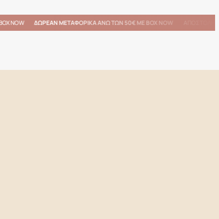
ΟΣΤΟΛΗ ΜΕ BOX NOW
ΔΩΡΕΑΝ ΜΕΤΑΦΟΡΙΚΑ ΑΝΩ ΤΩΝ 50€ ΜΕ BOX NOW
Παιδικά Μπουφάν
Παιδικά Μποτάκια & Μπότες
Παιδικά Μαγιό
Παιδικές Εσπαντρίγιες
Παιδικές Ζακέτες
Παιδικές Σαγιονάρες
Παιδικά Κολάν
Παιδικές Πιτζάμες
Παιδικές Φούστες
Παιδικά Αξεσουάρ