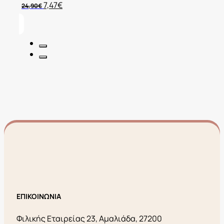
Original
Η
7,47
€
24,90
€
price
τρέχουσα
was:
τιμή
24,90€.
είναι:
7,47€.
ΕΠΙΚΟΙΝΩΝΙΑ
Φιλικής Εταιρείας 23, Αμαλιάδα, 27200