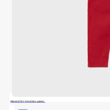
Mayoral Σετ παντελόνι μακρύ..