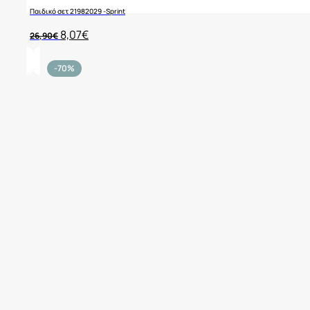
Παιδικό σετ 21982029 -Sprint
Original
Η
8,07
€
26,90
€
price
τρέχουσα
was:
τιμή
26,90€.
είναι:
-70%
8,07€.