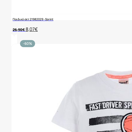
Παιδικό σετ 21982029 -Sprint
Original
Η
8,07
€
26,90
€
price
τρέχουσα
was:
τιμή
26,90€.
είναι:
-60%
8,07€.