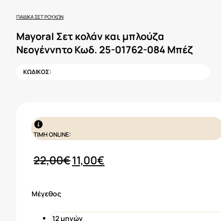
ΠΑΙΔΙΚΆ ΣΕΤ ΡΟΎΧΩΝ
Mayoral Σετ κολάν και μπλούζα
Νεογέννητο Κωδ. 25-01762-084 Μπέζ
ΚΩΔΙΚΟΣ:
ΤΙΜΗ ONLINE:
Original
Η
22,00
€
11,00
€
price
τρέχουσα
was:
τιμή
Μέγεθος
22,00€.
είναι:
11,00€.
12 μηνών