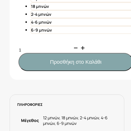
18 μηνών
2-4 μηνών
4-6 μηνών
6-9 μηνών
Mayoral
Σετ
κολάν
Προσθήκη στο Καλάθι
και
μπλούζα
Νεογέννητο
Κωδ.
25-
01762-
ΠΛΗΡΟΦΟΡΙΕΣ
084
Μπέζ
ποσότητα
12 μηνών, 18 μηνών, 2-4 μηνών, 4-6
Μέγεθος
μηνών, 6-9 μηνών