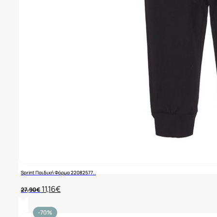
Sprint Παιδική Φόρμα 22082577..
Original
Η
11,16
€
27,90
€
price
τρέχουσα
was:
τιμή
27,90€.
είναι:
-70%