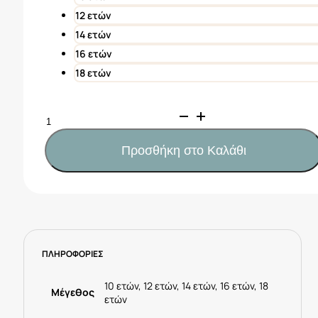
12 ετών
14 ετών
16 ετών
18 ετών
Mayoral
Σετ
κολάν
Προσθήκη στο Καλάθι
και
μπλούζα
κορίτσι
Κωδ.
25-
06766-
ΠΛΗΡΟΦΟΡΙΕΣ
030
Μαύρο
ποσότητα
10 ετών, 12 ετών, 14 ετών, 16 ετών, 18
Μέγεθος
ετών