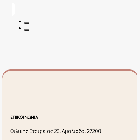
price
τρέχουσα
was:
τιμή
20,90€.
είναι:
8,36€.
ΕΠΙΚΟΙΝΩΝΙΑ
Φιλικής Εταιρείας 23, Αμαλιάδα, 27200