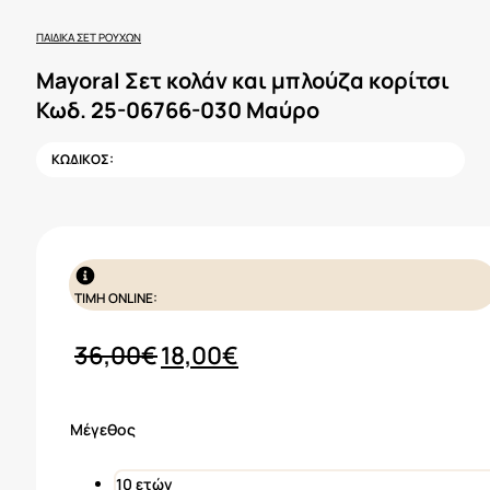
ΠΑΙΔΙΚΆ ΣΕΤ ΡΟΎΧΩΝ
Mayoral Σετ κολάν και μπλούζα κορίτσι
Κωδ. 25-06766-030 Μαύρο
ΚΩΔΙΚΟΣ:
ΤΙΜΗ ONLINE:
Original
Η
36,00
€
18,00
€
price
τρέχουσα
was:
τιμή
Μέγεθος
36,00€.
είναι:
18,00€.
10 ετών