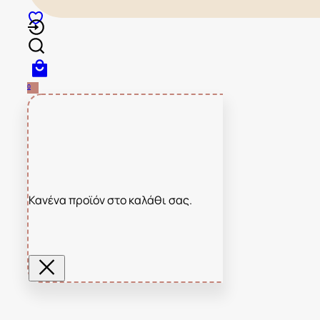
0
Κανένα προϊόν στο καλάθι σας.