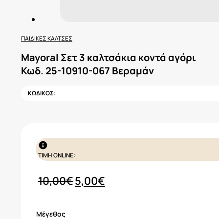
ΠΑΙΔΙΚΈΣ ΚΆΛΤΣΕΣ
Mayoral Σετ 3 καλτσάκια κοντά αγόρι
Κωδ. 25-10910-067 Βεραμάν
ΚΩΔΙΚΟΣ:
Αξεσουάρ Καροτσιού
ΤΙΜΗ ONLINE:
Original
Η
10,00
€
5,00
€
price
τρέχουσα
was:
τιμή
Μέγεθος