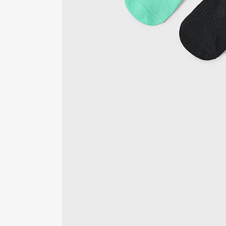
Αξεσουάρ Αυτοκινήτου