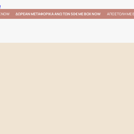
ο
ΟΛΗ ΜΕ BOX NOW
ΔΩΡΕΑΝ ΜΕΤΑΦΟΡΙΚΑ ΑΝΩ ΤΩΝ 50€ ΜΕ BOX NOW
ΑΠΟ
Βόλτα & Μετακίνηση
Μπάνιο & Περιποίηση
Παιδικά Φορέματα
Παιδικά Μοκασίνια
Παιδικές Φόρμες
Παπούτσια Αγκαλιάς
Φαγητό & Θηλασμός
Παιδικές Σαλοπέτες
Παιδικές Παντόφλες
Παιχνίδι & Ανάπτυξη
Παιδικά Σορτς & Βερμούδες
Παιδικές Κάλτσες
Βρεφικά Ρούχα & Παπούτσια
Παιδικά Πουκάμισα
Βρεφικό Δωμάτιο
Παιδικά Ισοθερμικά
Παιδικές Τσάντες
Παιδικό Δωμάτιο