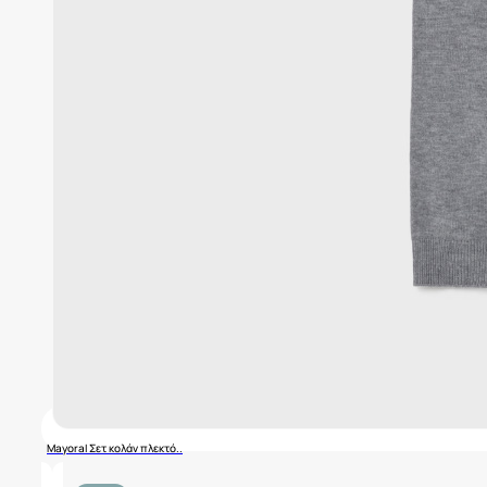
Mayoral Σετ κολάν πλεκτό..