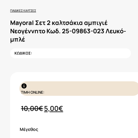
ΠΑΙΔΙΚΈΣ ΚΆΛΤΣΕΣ
Mayoral Σετ 2 καλτσάκια αμπιγιέ
Νεογέννητο Κωδ. 25-09863-023 Λευκό-
μπλέ
ΚΩΔΙΚΟΣ:
ΤΙΜΗ ONLINE:
Original
Η
10,00
€
5,00
€
price
τρέχουσα
was:
τιμή
Μέγεθος
10,00€.
είναι: