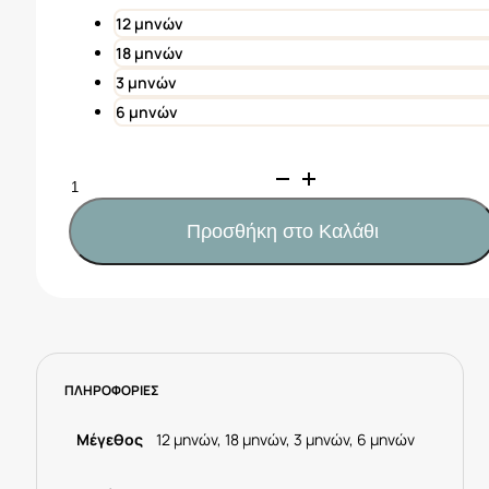
5,00€.
12 μηνών
18 μηνών
3 μηνών
6 μηνών
Mayoral
Σετ
2
Προσθήκη στο Καλάθι
καλτσάκια
αμπιγιέ
Νεογέννητο
Κωδ.
25-
09863-
ΠΛΗΡΟΦΟΡΙΕΣ
023
Λευκό-
μπλέ
Μέγεθος
12 μηνών, 18 μηνών, 3 μηνών, 6 μηνών
ποσότητα