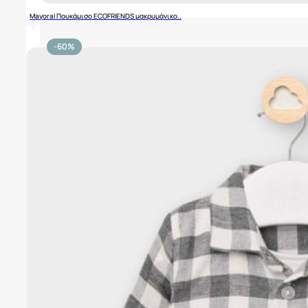
Mayoral Πουκάμισο ECOFRIENDS μακρυμάνικο..
-60%