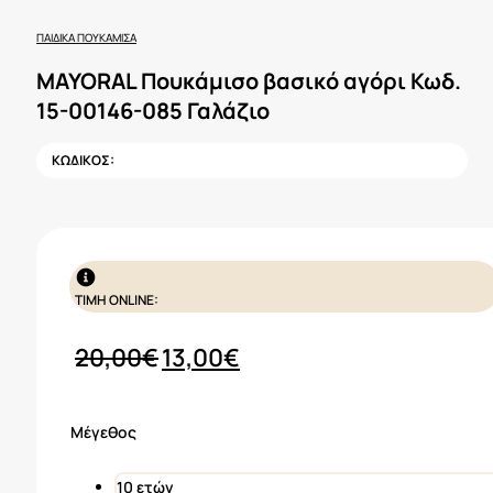
ΠΑΙΔΙΚΆ ΠΟΥΚΆΜΙΣΑ
MAYORAL Πουκάμισο βασικό αγόρι Κωδ.
15-00146-085 Γαλάζιο
ΚΩΔΙΚΟΣ:
ΤΙΜΗ ONLINE:
Original
Η
20,00
€
13,00
€
price
τρέχουσα
was:
τιμή
Μέγεθος
20,00€.
είναι:
13,00€.
10 ετών