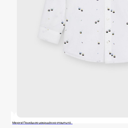
Mayoral Πουκάμισο μακρυμάνικο σταμπωτό..