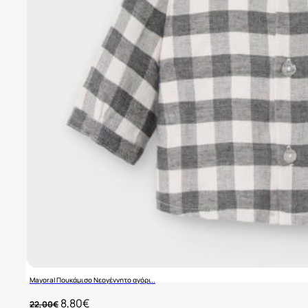
Mayoral Πουκάμισο Νεογέννητο αγόρι..
Original
Η
8,80
€
22,00
€