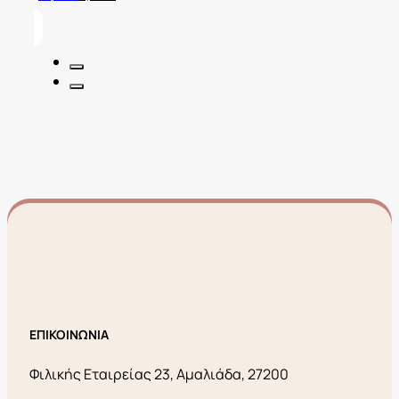
price
τρέχουσα
was:
τιμή
22,00€.
είναι:
8,80€.
ΕΠΙΚΟΙΝΩΝΙΑ
Φιλικής Εταιρείας 23, Αμαλιάδα, 27200