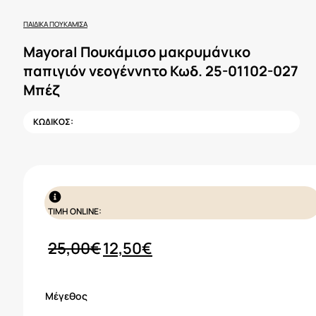
ΠΑΙΔΙΚΆ ΠΟΥΚΆΜΙΣΑ
Mayoral Πουκάμισο μακρυμάνικο
παπιγιόν νεογέννητο Κωδ. 25-01102-027
Μπέζ
ΚΩΔΙΚΟΣ:
ΤΙΜΗ ONLINE:
Original
Η
25,00
€
12,50
€
price
τρέχουσα
was:
τιμή
Μέγεθος
25,00€.
είναι: