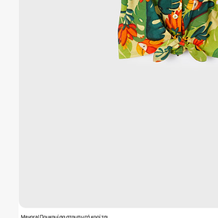
Mayoral Πουκαμίσα σταμπωτή κορίτσι..