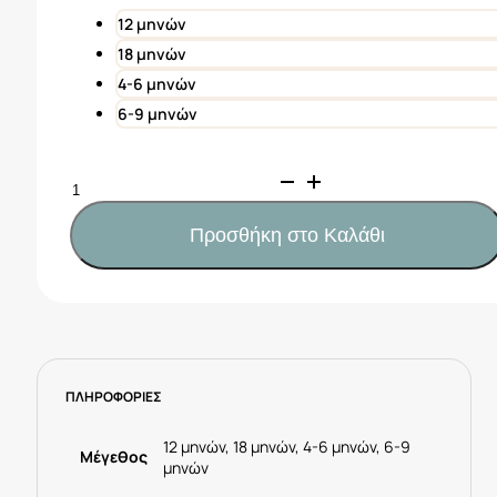
12,50€.
12 μηνών
18 μηνών
4-6 μηνών
6-9 μηνών
Mayoral
Πουκάμισο
μακρυμάνικο
Προσθήκη στο Καλάθι
παπιγιόν
νεογέννητο
Κωδ.
25-
01102-
027
ΠΛΗΡΟΦΟΡΙΕΣ
Μπέζ
ποσότητα
12 μηνών, 18 μηνών, 4-6 μηνών, 6-9
Μέγεθος
μηνών