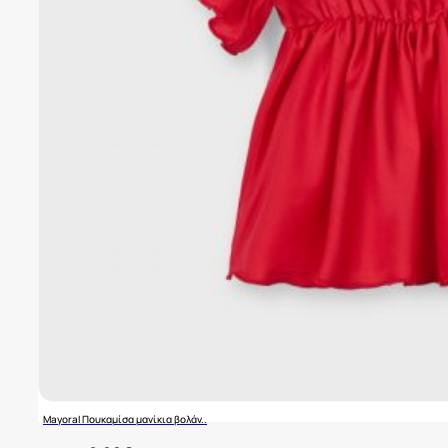
Mayoral Πουκαμίσα μανίκια βολάν..