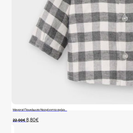
Mayoral Πουκάμισο Νεογέννητο αγόρι..
Original
Η
8,80
€
22,00
€
price
τρέχουσα
was:
τιμή