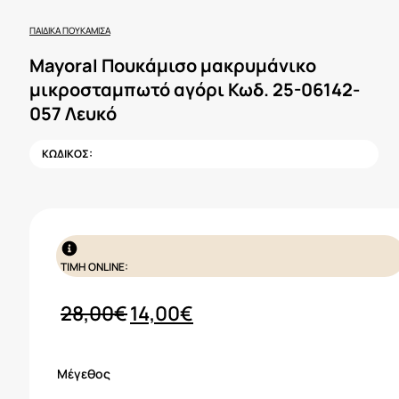
ΠΑΙΔΙΚΆ ΠΟΥΚΆΜΙΣΑ
Mayoral Πουκάμισο μακρυμάνικο
μικροσταμπωτό αγόρι Κωδ. 25-06142-
057 Λευκό
ΚΩΔΙΚΟΣ:
ΤΙΜΗ ONLINE:
Original
Η
28,00
€
14,00
€
price
τρέχουσα
was:
τιμή
Μέγεθος
28,00€.
είναι: