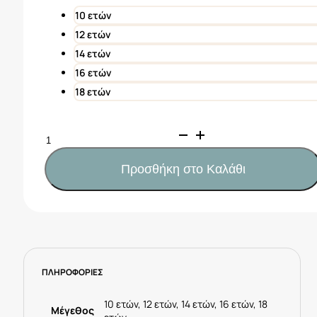
14,00€.
10 ετών
12 ετών
14 ετών
16 ετών
18 ετών
Mayoral
Πουκάμισο
μακρυμάνικο
Προσθήκη στο Καλάθι
μικροσταμπωτό
αγόρι
Κωδ.
25-
06142-
057
ΠΛΗΡΟΦΟΡΙΕΣ
Λευκό
ποσότητα
10 ετών, 12 ετών, 14 ετών, 16 ετών, 18
Μέγεθος