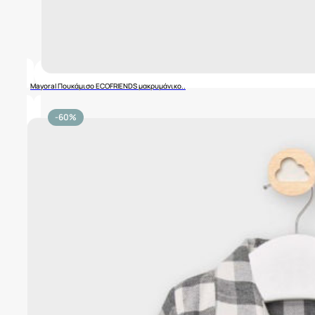
Mayoral Πουκάμισο ECOFRIENDS μακρυμάνικο..
-60%