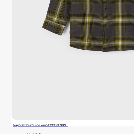
Mayoral Πουκάμισο καρό ECOFRIENDS..