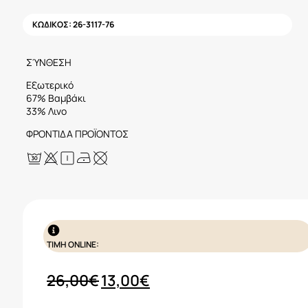
ΚΩΔΙΚΟΣ:
26-3117-76
ΣΎΝΘΕΣΗ
Εξωτερικό
67% Βαμβάκι
33% Λινο
ΦΡΟΝΤΙΔΑ ΠΡΟΪΟΝΤΟΣ
ΤΙΜΗ ONLINE:
Original
Η
26,00
€
13,00
€
price
τρέχουσα