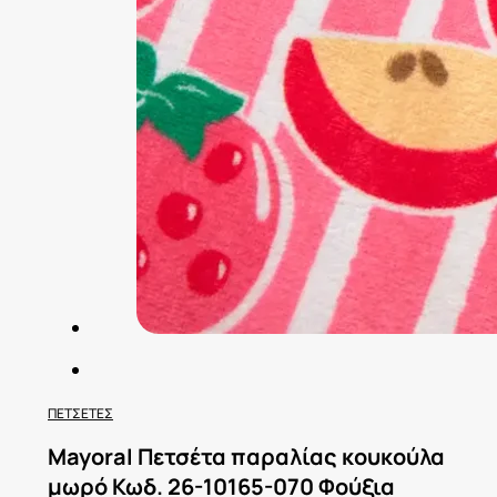
Αξεσουάρ Καροτσιού
ΠΕΤΣΈΤΕΣ
Mayoral Πετσέτα παραλίας κουκούλα
μωρό Κωδ. 26-10165-070 Φούξια