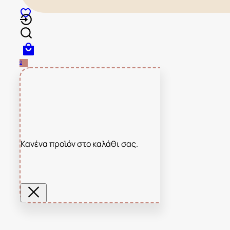
0
Κανένα προϊόν στο καλάθι σας.