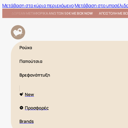
Μετάβαση στο κύριο περιεχόμενο
Μετάβαση στο υποσέλιδ
ΤΟΛΗ ΜΕ BOX NOW
ΔΩΡΕΑΝ ΜΕΤΑΦΟΡΙΚΑ ΑΝΩ ΤΩΝ 50€ ΜΕ BOX NOW
ΑΠ
ΚΑΤΗΓΟΡΙΕΣ
ΚΑΤΗΓΟΡΙΕΣ
Ρούχα
Παιδικά Σετ Ρούχων
Παιδικά Sneakers
Παπούτσια
Παιδικές Μπλούζες
Παιδικά Πέδιλα
Παιδικά Παντελόνια
Παιδικές Μπαλαρίνες
Βρεφανάπτυξη
Παιδικά Πουλόβερ
Παιδικά Εσώρουχα
New
Παιδικά Φούτερ
Παιδικά Καλσόν
Προσφορές
Παιδικά Μπουρνούζια
Brands