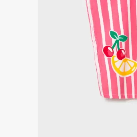
Αξεσουάρ Αυτοκινήτου