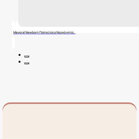
Mayoral Newborn Παπούτσια Νεογέννητο..