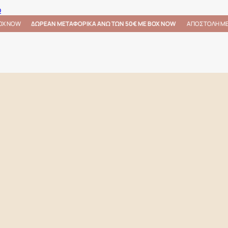
ο
ΣΤΟΛΗ ΜΕ BOX NOW
ΔΩΡΕΑΝ ΜΕΤΑΦΟΡΙΚΑ ΑΝΩ ΤΩΝ 50€ ΜΕ BOX NOW
Α
Βόλτα & Μετακίνηση
Μπάνιο & Περιποίηση
Παιδικά Φορέματα
Παιδικά Μοκασίνια
Παιδικές Φόρμες
Παπούτσια Αγκαλιάς
Φαγητό & Θηλασμός
Παιδικές Σαλοπέτες
Παιδικές Παντόφλες
Παιχνίδι & Ανάπτυξη
Παιδικά Σορτς & Βερμούδες
Παιδικές Κάλτσες
Βρεφικά Ρούχα & Παπούτσια
Παιδικά Πουκάμισα
Βρεφικό Δωμάτιο
Παιδικά Ισοθερμικά
Παιδικές Τσάντες
Παιδικό Δωμάτιο