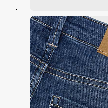
Αξεσουάρ Καροτσιού