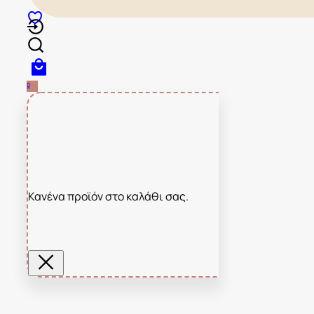
0
Κανένα προϊόν στο καλάθι σας.