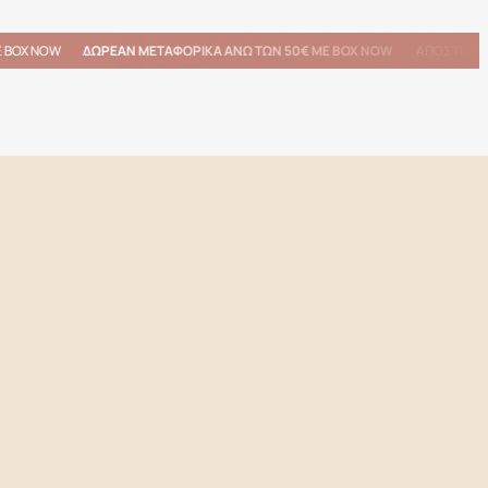
ΠΟΣΤΟΛΗ ΜΕ BOX NOW
ΔΩΡΕΑΝ ΜΕΤΑΦΟΡΙΚΑ ΑΝΩ ΤΩΝ 50€ ΜΕ BOX NOW
Παιδικά Μπουφάν
Παιδικά Μποτάκια & Μπότες
Παιδικά Μαγιό
Παιδικές Εσπαντρίγιες
Παιδικές Ζακέτες
Παιδικές Σαγιονάρες
Παιδικά Κολάν
Παιδικές Πιτζάμες
Παιδικές Φούστες
Παιδικά Αξεσουάρ