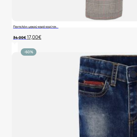
Παντελόνι μακρύ καρό κορίτσι..
Original
Η
17,00
€
34,00
€
price
τρέχουσα
was:
τιμή
34,00€.
είναι:
-60%
17,00€.