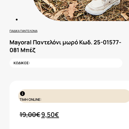
ΠΑΙΔΙΚΆ ΠΑΝΤΕΛΌΝΙΑ
Mayoral Παντελόνι μωρό Κωδ. 25-01577-
081 Μπέζ
ΚΩΔΙΚΟΣ:
ΤΙΜΗ ONLINE:
Original
Η
19,00
€
9,50
€
price
τρέχουσα