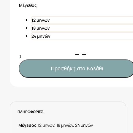
was:
τιμή
Μέγεθος
19,00€.
είναι:
9,50€.
12 μηνών
18 μηνών
24 μηνών
Mayoral
Παντελόνι
μωρό
Προσθήκη στο Καλάθι
Κωδ.
25-
01577-
081
Μπέζ
ποσότητα
ΠΛΗΡΟΦΟΡΙΕΣ
Μέγεθος
12 μηνών, 18 μηνών, 24 μηνών