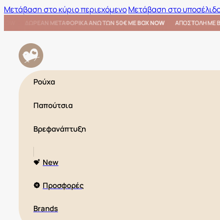
Μετάβαση στο κύριο περιεχόμενο
Μετάβαση στο υποσέλιδ
ΤΟΛΗ ΜΕ BOX NOW
ΔΩΡΕΑΝ ΜΕΤΑΦΟΡΙΚΑ ΑΝΩ ΤΩΝ 50€ ΜΕ BOX NOW
ΑΠ
ΚΑΤΗΓΟΡΙΕΣ
ΚΑΤΗΓΟΡΙΕΣ
Ρούχα
Παιδικά Σετ Ρούχων
Παιδικά Sneakers
Παπούτσια
Παιδικές Μπλούζες
Παιδικά Πέδιλα
Παιδικά Παντελόνια
Παιδικές Μπαλαρίνες
Βρεφανάπτυξη
Παιδικά Πουλόβερ
Παιδικά Εσώρουχα
New
Παιδικά Φούτερ
Παιδικά Καλσόν
Προσφορές
Παιδικά Μπουρνούζια
Brands