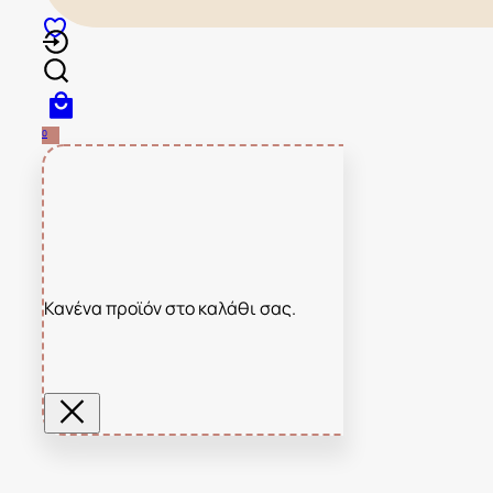
0
Κανένα προϊόν στο καλάθι σας.