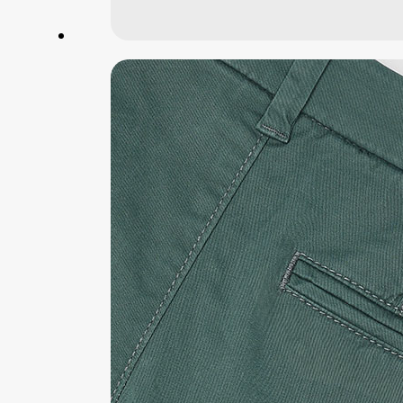
Αξεσουάρ Καροτσιού