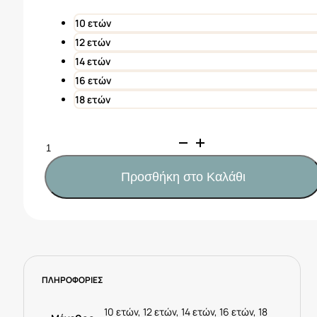
23,00€.
είναι:
11,50€.
10 ετών
12 ετών
14 ετών
16 ετών
18 ετών
Mayoral
Παντελόνι
κοντό
Προσθήκη στο Καλάθι
τζιν
κορίτσι
Κωδ.
25-
00235-
041
ΠΛΗΡΟΦΟΡΙΕΣ
Τζιν
ανοιχτό
ποσότητα
10 ετών, 12 ετών, 14 ετών, 16 ετών, 18