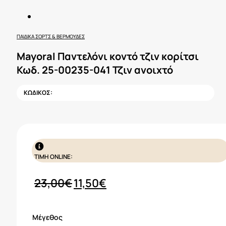
ΠΑΙΔΙΚΆ ΣΟΡΤΣ & ΒΕΡΜΟΎΔΕΣ
Mayoral Παντελόνι κοντό τζιν κορίτσι
Κωδ. 25-00235-041 Τζιν ανοιχτό
ΚΩΔΙΚΟΣ:
ΤΙΜΗ ONLINE:
Original
Η
23,00
€
11,50
€
price
τρέχουσα
was:
τιμή
Μέγεθος