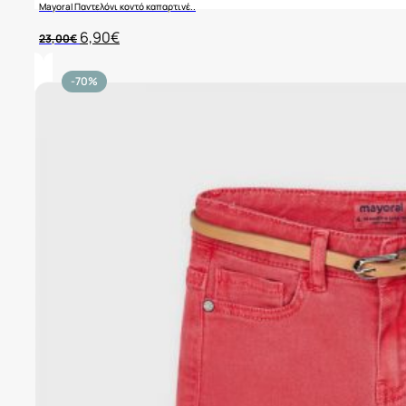
Mayoral Παντελόνι κοντό καπαρτινέ..
Original
Η
6,90
€
23,00
€
price
τρέχουσα
was:
τιμή
23,00€.
είναι:
-70%
6,90€.