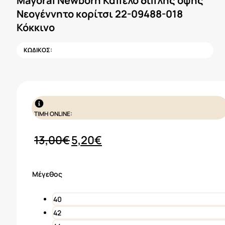
Mayoral Newborn Καπέλο διπλής όψης
Νεογέννητο κορίτσι 22-09488-018
Κόκκινο
ΚΩΔΙΚΟΣ:
ΤΙΜΗ ONLINE:
Original
Η
13,00
€
5,20
€
price
τρέχουσα
was:
τιμή
Μέγεθος
13,00€.
είναι:
5,20€.
40
42