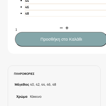
44
46
48
Mayoral
Newborn
Καπέλο
Προσθήκη στο Καλάθι
διπλής
όψης
Νεογέννητο
κορίτσι
22-
09488-
ΠΛΗΡΟΦΟΡΙΕΣ
018
Κόκκινο
ποσότητα
Μέγεθος
40, 42, 44, 46, 48
Χρώμα
Κόκκινο