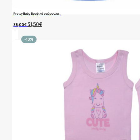
Pretty Baby Βρεφικά εσώρουχα..
Original
Η
31,50
€
35,00
€
price
τρέχουσα
was:
τιμή
35,00€.
είναι:
-10%
31,50€.