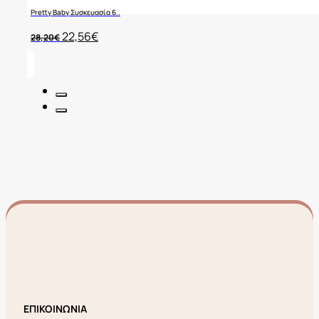
Pretty Baby Συσκευασία 6..
Original
Η
22,56
€
28,20
€
price
τρέχουσα
was:
τιμή
28,20€.
είναι:
22,56€.
ΕΠΙΚΟΙΝΩΝΙΑ