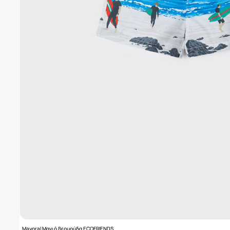
Mayoral Μαγιό βερμούδα ECOFRIENDS..