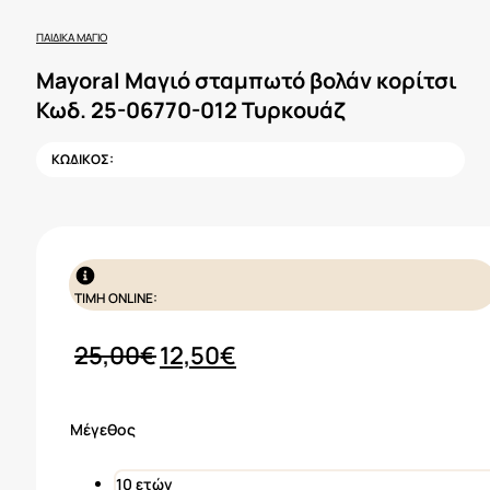
ΠΑΙΔΙΚΆ ΜΑΓΙΌ
Mayoral Μαγιό σταμπωτό βολάν κορίτσι
Κωδ. 25-06770-012 Τυρκουάζ
ΚΩΔΙΚΟΣ:
ΤΙΜΗ ONLINE:
Original
Η
25,00
€
12,50
€
price
τρέχουσα
was:
τιμή
Μέγεθος
25,00€.
είναι:
12,50€.
10 ετών