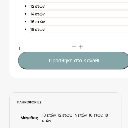
12 ετών
14 ετών
16 ετών
18 ετών
Mayoral
Μαγιό
σταμπωτό
Προσθήκη στο Καλάθι
βολάν
κορίτσι
Κωδ.
25-
06770-
012
ΠΛΗΡΟΦΟΡΙΕΣ
Τυρκουάζ
ποσότητα
10 ετών, 12 ετών, 14 ετών, 16 ετών, 18
Μέγεθος
ετών