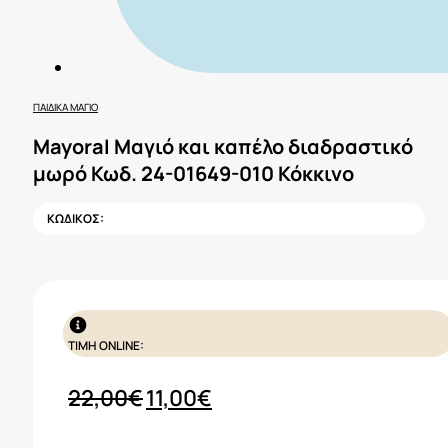
ΠΑΙΔΙΚΆ ΜΑΓΙΌ
Mayoral Μαγιό και καπέλο διαδραστικό
μωρό Κωδ. 24-01649-010 Κόκκινο
ΚΩΔΙΚΟΣ:
ΤΙΜΗ ONLINE:
Original
Η
22,00
€
11,00
€
price
τρέχουσα