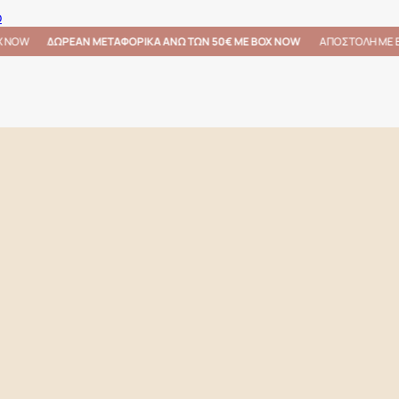
ο
ΤΟΛΗ ΜΕ BOX NOW
ΔΩΡΕΑΝ ΜΕΤΑΦΟΡΙΚΑ ΑΝΩ ΤΩΝ 50€ ΜΕ BOX NOW
ΑΠ
Βόλτα & Μετακίνηση
Μπάνιο & Περιποίηση
Παιδικά Φορέματα
Παιδικά Μοκασίνια
Παιδικές Φόρμες
Παπούτσια Αγκαλιάς
Φαγητό & Θηλασμός
Παιδικές Σαλοπέτες
Παιδικές Παντόφλες
Παιχνίδι & Ανάπτυξη
Παιδικά Σορτς & Βερμούδες
Παιδικές Κάλτσες
Βρεφικά Ρούχα & Παπούτσια
Παιδικά Πουκάμισα
Βρεφικό Δωμάτιο
Παιδικά Ισοθερμικά
Παιδικές Τσάντες
Παιδικό Δωμάτιο