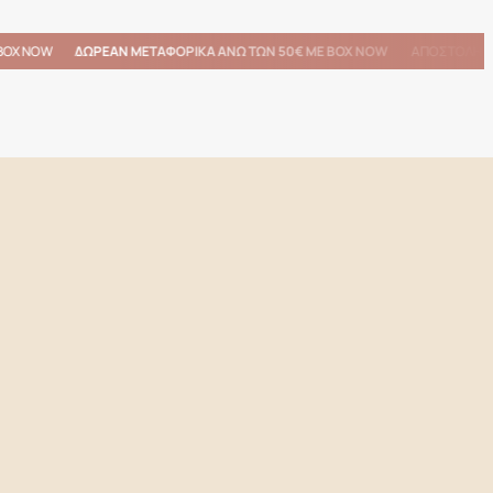
ΟΣΤΟΛΗ ΜΕ BOX NOW
ΔΩΡΕΑΝ ΜΕΤΑΦΟΡΙΚΑ ΑΝΩ ΤΩΝ 50€ ΜΕ BOX NOW
Παιδικά Μπουφάν
Παιδικά Μποτάκια & Μπότες
Παιδικά Μαγιό
Παιδικές Εσπαντρίγιες
Παιδικές Ζακέτες
Παιδικές Σαγιονάρες
Παιδικά Κολάν
Παιδικές Πιτζάμες
Παιδικές Φούστες
Παιδικά Αξεσουάρ