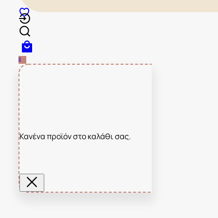
0
Κανένα προϊόν στο καλάθι σας.