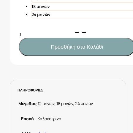
18 μηνών
24 μηνών
Mayoral
Κολάν
κοντό
Προσθήκη στο Καλάθι
βασικό
μωρό
Κωδ.
25-
00706-
040
ΠΛΗΡΟΦΟΡΙΕΣ
Ροζ
ποσότητα
Μέγεθος
12 μηνών, 18 μηνών, 24 μηνών
Εποχή
Καλοκαιρινά