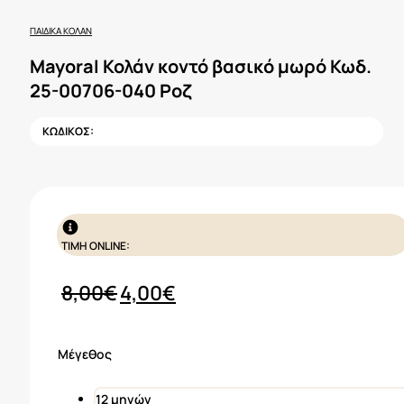
ΠΑΙΔΙΚΆ ΚΟΛΆΝ
Mayoral Κολάν κοντό βασικό μωρό Κωδ.
25-00706-040 Ροζ
ΚΩΔΙΚΟΣ:
ΤΙΜΗ ONLINE:
Original
Η
8,00
€
4,00
€
price
τρέχουσα
was:
τιμή
Μέγεθος
8,00€.
είναι:
4,00€.
12 μηνών