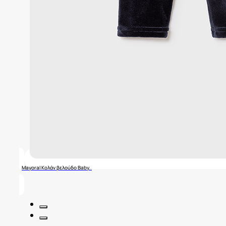
Mayoral Κολάν βελούδο Baby..