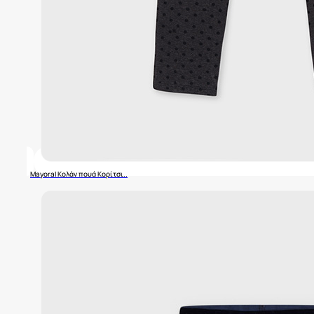
Mayoral Κολάν πουά Κορίτσι..