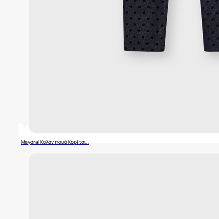
Mayoral Κολάν πουά Κορίτσι..