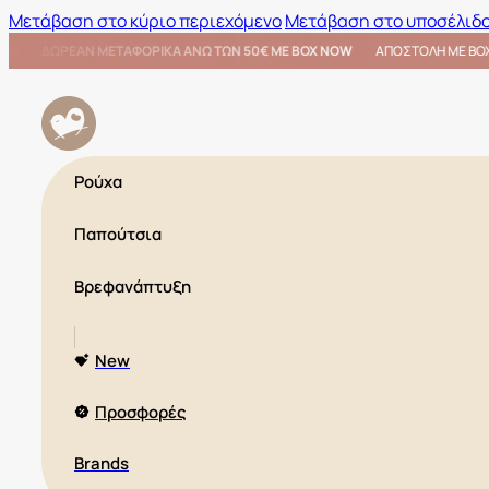
Μετάβαση στο κύριο περιεχόμενο
Μετάβαση στο υποσέλιδ
ΟΛΗ ΜΕ BOX NOW
ΔΩΡΕΑΝ ΜΕΤΑΦΟΡΙΚΑ ΑΝΩ ΤΩΝ 50€ ΜΕ BOX NOW
ΑΠΟ
ΚΑΤΗΓΟΡΙΕΣ
ΚΑΤΗΓΟΡΙΕΣ
Ρούχα
Παιδικά Σετ Ρούχων
Παιδικά Sneakers
Παπούτσια
Παιδικές Μπλούζες
Παιδικά Πέδιλα
Παιδικά Παντελόνια
Παιδικές Μπαλαρίνες
Βρεφανάπτυξη
Παιδικά Πουλόβερ
Παιδικά Εσώρουχα
New
Παιδικά Φούτερ
Παιδικά Καλσόν
Προσφορές
Παιδικά Μπουρνούζια
Brands