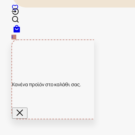
0
Κανένα προϊόν στο καλάθι σας.