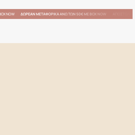
ΠΟΣΤΟΛΗ ΜΕ BOX NOW
ΔΩΡΕΑΝ ΜΕΤΑΦΟΡΙΚΑ ΑΝΩ ΤΩΝ 50€ ΜΕ BOX NOW
Παιδικά Μπουφάν
Παιδικά Μποτάκια & Μπότες
Παιδικά Μαγιό
Παιδικές Εσπαντρίγιες
Παιδικές Ζακέτες
Παιδικές Σαγιονάρες
Παιδικά Κολάν
Παιδικές Πιτζάμες
Παιδικές Φούστες
Παιδικά Αξεσουάρ