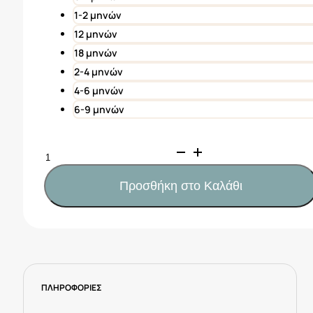
1-2 μηνών
12 μηνών
18 μηνών
2-4 μηνών
4-6 μηνών
6-9 μηνών
Mayoral
Φορμάκι
μακρύ
Προσθήκη στο Καλάθι
με
σκούφο
Νεογέννητο
Κωδ.
25-
01706-
ΠΛΗΡΟΦΟΡΙΕΣ
095
Ροζ