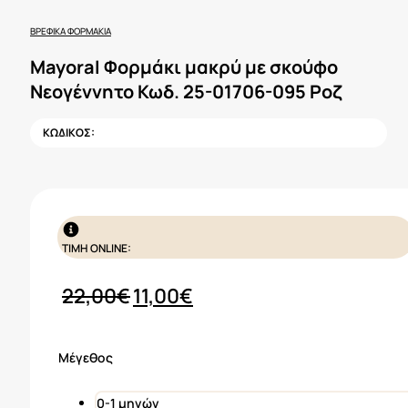
ΒΡΕΦΙΚΆ ΦΟΡΜΆΚΙΑ
Mayoral Φορμάκι μακρύ με σκούφο
Νεογέννητο Κωδ. 25-01706-095 Ροζ
ΚΩΔΙΚΟΣ:
ΤΙΜΗ ONLINE:
Original
Η
22,00
€
11,00
€
price
τρέχουσα
was:
τιμή
Μέγεθος
22,00€.
είναι:
11,00€.
0-1 μηνών