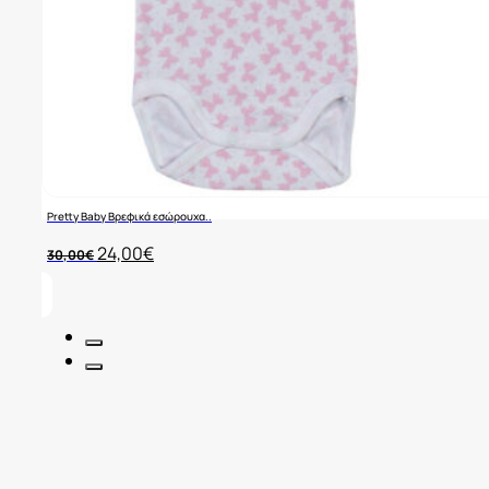
Pretty Baby Βρεφικά εσώρουχα..
Original
Η
24,00
€
30,00
€
price
τρέχουσα
was:
τιμή
30,00€.
είναι:
24,00€.