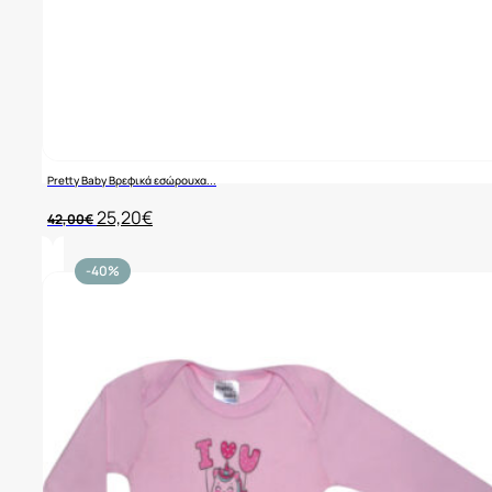
Pretty Baby Βρεφικά εσώρουχα...
Original
Η
25,20
€
42,00
€
price
τρέχουσα
was:
τιμή
42,00€.
είναι:
-40%
25,20€.