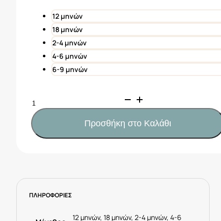
22,00€.
είναι:
11,00€.
12 μηνών
18 μηνών
2-4 μηνών
4-6 μηνών
6-9 μηνών
Mayoral
Φορμάκι
αρκουδάκια
Προσθήκη στο Καλάθι
Νεογέννητο
Κωδ.
25-
01754-
087
Ροζ
ΠΛΗΡΟΦΟΡΙΕΣ
ποσότητα
12 μηνών, 18 μηνών, 2-4 μηνών, 4-6