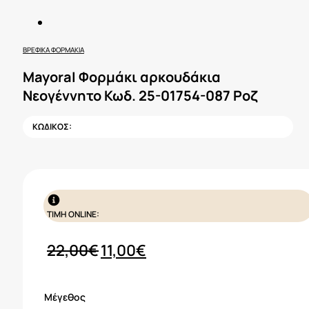
ΒΡΕΦΙΚΆ ΦΟΡΜΆΚΙΑ
Mayoral Φορμάκι αρκουδάκια
Νεογέννητο Κωδ. 25-01754-087 Ροζ
ΚΩΔΙΚΟΣ:
ΤΙΜΗ ONLINE:
Original
Η
22,00
€
11,00
€
price
τρέχουσα
was:
τιμή
Μέγεθος