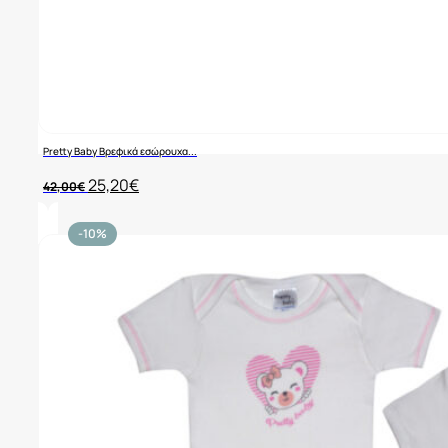
Pretty Baby Βρεφικά εσώρουχα...
Original
Η
25,20
€
42,00
€
price
τρέχουσα
was:
τιμή
42,00€.
είναι:
-10%
25,20€.