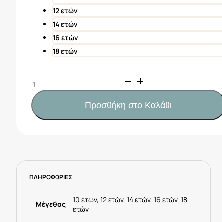
12 ετών
14 ετών
16 ετών
18 ετών
Mayoral
Φόρμα
σταμπωτή
Προσθήκη στο Καλάθι
κορίτσι
Κωδ.
23-
06849-
095
Φούξια
ΠΛΗΡΟΦΟΡΙΕΣ
ποσότητα
10 ετών, 12 ετών, 14 ετών, 16 ετών, 18
Μέγεθος
ετών