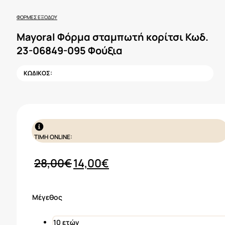
ΦΌΡΜΕΣ ΕΞΌΔΟΥ
Mayoral Φόρμα σταμπωτή κορίτσι Κωδ.
23-06849-095 Φούξια
ΚΩΔΙΚΟΣ:
ΤΙΜΗ ONLINE:
Original
Η
28,00
€
14,00
€
price
τρέχουσα
was:
τιμή
Μέγεθος
28,00€.
είναι:
14,00€.
10 ετών