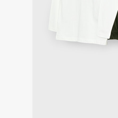
Αξεσουάρ Αυτοκινήτου