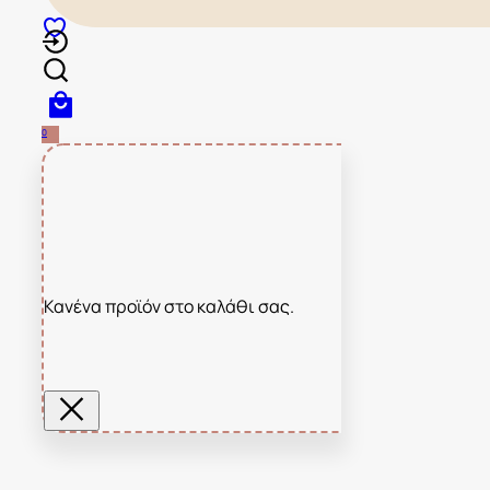
0
Κανένα προϊόν στο καλάθι σας.