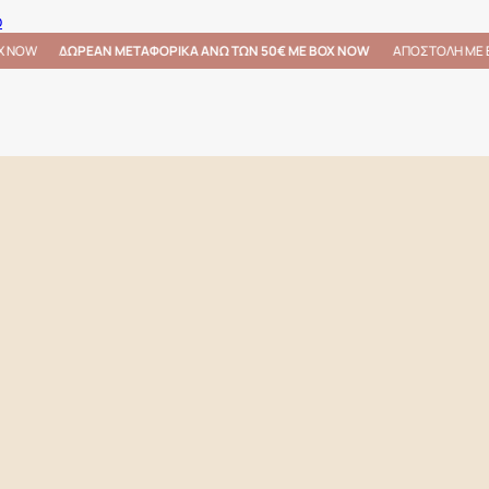
ο
ΤΟΛΗ ΜΕ BOX NOW
ΔΩΡΕΑΝ ΜΕΤΑΦΟΡΙΚΑ ΑΝΩ ΤΩΝ 50€ ΜΕ BOX NOW
ΑΠ
Βόλτα & Μετακίνηση
Μπάνιο & Περιποίηση
Παιδικά Φορέματα
Παιδικά Μοκασίνια
Παιδικές Φόρμες
Παπούτσια Αγκαλιάς
Φαγητό & Θηλασμός
Παιδικές Σαλοπέτες
Παιδικές Παντόφλες
Παιχνίδι & Ανάπτυξη
Παιδικά Σορτς & Βερμούδες
Παιδικές Κάλτσες
Βρεφικά Ρούχα & Παπούτσια
Παιδικά Πουκάμισα
Βρεφικό Δωμάτιο
Παιδικά Ισοθερμικά
Παιδικές Τσάντες
Παιδικό Δωμάτιο