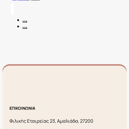
price
τρέχουσα
was:
τιμή
30,00€.
είναι:
12,00€.
ΕΠΙΚΟΙΝΩΝΙΑ
Φιλικής Εταιρείας 23, Αμαλιάδα, 27200