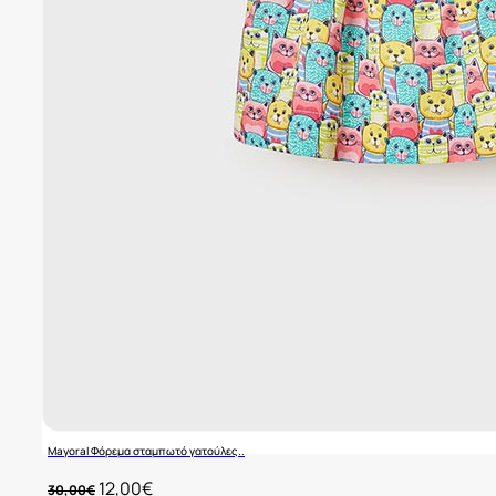
Mayoral Φόρεμα σταμπωτό γατούλες..
Original
Η
12,00
€
30,00
€