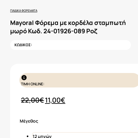
ΠΑΙΔΙΚΆ ΦΟΡΈΜΑΤΑ
Mayoral Φόρεμα με κορδέλα σταμπωτή
μωρό Κωδ. 24-01926-089 Ροζ
ΚΩΔΙΚΟΣ:
ΤΙΜΗ ONLINE:
Original
Η
22,00
€
11,00
€
price
τρέχουσα
was:
τιμή
Μέγεθος
22,00€.
είναι:
11,00€.
12 μηνών