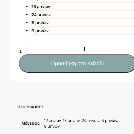
18 μηνών
24 μηνών
6 μηνών
9 μηνών
Mayoral
Φόρεμα
με
Προσθήκη στο Καλάθι
κορδέλα
σταμπωτή
μωρό
Κωδ.
24-
01926-
ΠΛΗΡΟΦΟΡΙΕΣ
089
Ροζ
ποσότητα
12 μηνών, 18 μηνών, 24 μηνών, 6 μηνών,
Μέγεθος
9 μηνών